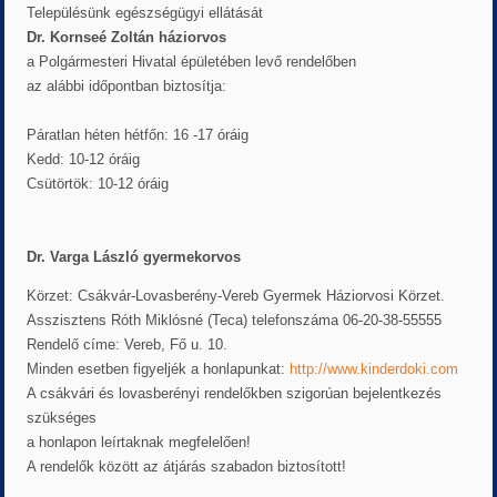
Településünk egészségügyi ellátását
Dr. Kornseé Zoltán háziorvos
a Polgármesteri Hivatal épületében levő rendelőben
az alábbi időpontban biztosítja:
Páratlan héten hétfőn: 16 -17 óráig
Kedd: 10-12 óráig
Csütörtök: 10-12 óráig
Dr. Varga László gyermekorvos
Körzet: Csákvár-Lovasberény-Vereb Gyermek Háziorvosi Körzet.
Asszisztens Róth Miklósné (Teca) telefonszáma 06-20-38-55555
Rendelő címe: Vereb, Fő u. 10.
Minden esetben figyeljék a honlapunkat:
http://www.kinderdoki.com
A csákvári és lovasberényi rendelőkben szigorúan bejelentkezés
szükséges
a honlapon leírtaknak megfelelően!
A rendelők között az átjárás szabadon biztosított!