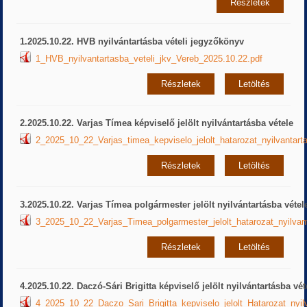
Részletek
1.2025.10.22. HVB nyilvántartásba vételi jegyzőkönyv
1_HVB_nyilvantartasba_veteli_jkv_Vereb_2025.10.22.pdf
Részletek
Letöltés
2.2025.10.22. Varjas Tímea képviselő jelölt nyilvántartásba vétele
2_2025_10_22_Varjas_timea_kepviselo_jelolt_hatarozat_nyilvantart
Részletek
Letöltés
3.2025.10.22. Varjas Tímea polgármester jelölt nyilvántartásba vétel
3_2025_10_22_Varjas_Timea_polgarmester_jelolt_hatarozat_nyilvant
Részletek
Letöltés
4.2025.10.22. Daczó-Sári Brigitta képviselő jelölt nyilvántartásba vét
4_2025_10_22_Daczo_Sari_Brigitta_kepviselo_jelolt_Hatarozat_nyilv