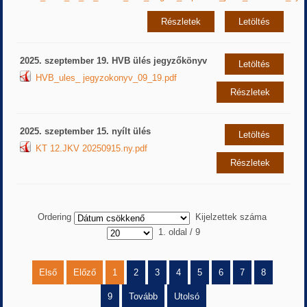
Részletek
Letöltés
2025. szeptember 19. HVB ülés jegyzőkönyv
Letöltés
HVB_ules_ jegyzokonyv_09_19.pdf
Részletek
2025. szeptember 15. nyílt ülés
Letöltés
KT 12.JKV 20250915.ny.pdf
Részletek
Ordering
Kijelzettek száma
1. oldal / 9
Első
Előző
1
2
3
4
5
6
7
8
9
Tovább
Utolsó