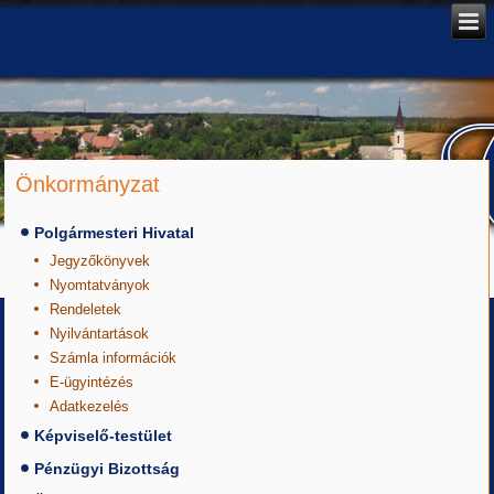
Önkormányzat
Polgármesteri Hivatal
Jegyzőkönyvek
Nyomtatványok
Rendeletek
Nyilvántartások
Számla információk
E-ügyintézés
Adatkezelés
Képviselő-testület
Pénzügyi Bizottság