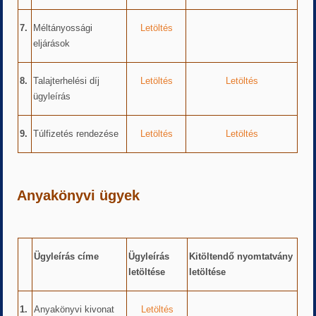
7.
Méltányossági
Letöltés
eljárások
8.
Talajterhelési díj
Letöltés
Letöltés
ügyleírás
9.
Túlfizetés rendezése
Letöltés
Letöltés
Anyakönyvi ügyek
Ügyleírás címe
Ügyleírás
Kitöltendő nyomtatvány
letöltése
letöltése
1.
Anyakönyvi kivonat
Letöltés