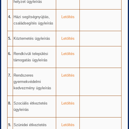
helyzet ügyleírás
4.
Házi segítségnyújtás,
Letöltés
családsegítés ügyleírás
5.
Köztemetés ügyleírás
Letöltés
6.
Rendkívüli települési
Letöltés
támogatás ügyleírás
7.
Rendszeres
Letöltés
gyermekvédelmi
kedvezmény ügyleírás
8.
Szociális étkeztetés
Letöltés
ügyleírás
9.
Szünidei étkeztetés
Letöltés