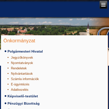
Önkormányzat
Polgármesteri Hivatal
Jegyzőkönyvek
Nyomtatványok
Rendeletek
Nyilvántartások
Számla információk
E-ügyintézés
Adatkezelés
Képviselő-testület
Pénzügyi Bizottság