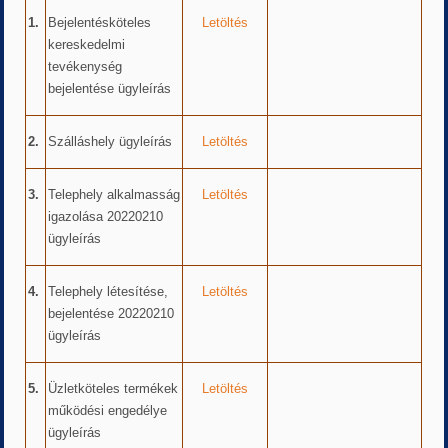
1.
Bejelentésköteles
Letöltés
kereskedelmi
tevékenység
bejelentése ügyleírás
2.
Szálláshely ügyleírás
Letöltés
3.
Telephely alkalmasság
Letöltés
igazolása 20220210
ügyleírás
4.
Telephely létesítése,
Letöltés
bejelentése 20220210
ügyleírás
5.
Üzletköteles termékek
Letöltés
működési engedélye
ügyleírás