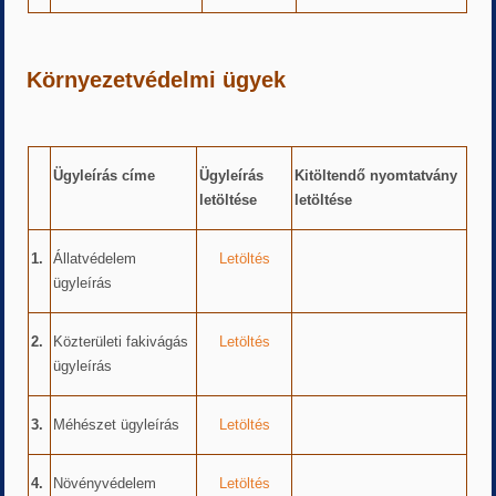
Környezetvédelmi ügyek
Ügyleírás címe
Ügyleírás
Kitöltendő nyomtatvány
letöltése
letöltése
1.
Állatvédelem
Letöltés
ügyleírás
2.
Közterületi fakivágás
Letöltés
ügyleírás
3.
Méhészet ügyleírás
Letöltés
4.
Növényvédelem
Letöltés