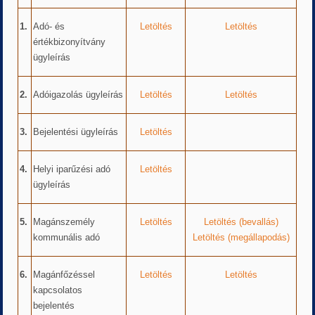
1.
Adó- és
Letöltés
Letöltés
értékbizonyítvány
ügyleírás
2.
Adóigazolás ügyleírás
Letöltés
Letöltés
3.
Bejelentési ügyleírás
Letöltés
4.
Helyi iparűzési adó
Letöltés
ügyleírás
5.
Magánszemély
Letöltés
Letöltés (bevallás)
kommunális adó
Letöltés (megállapodás)
6.
Magánfőzéssel
Letöltés
Letöltés
kapcsolatos
bejelentés