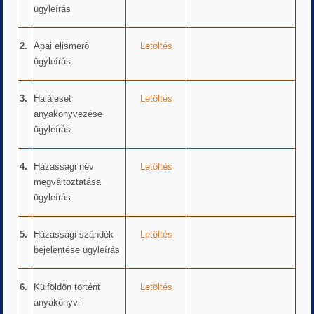
ügyleírás
2.
Apai elismerő
Letöltés
ügyleírás
3.
Haláleset
Letöltés
anyakönyvezése
ügyleírás
4.
Házassági név
Letöltés
megváltoztatása
ügyleírás
5.
Házassági szándék
Letöltés
bejelentése ügyleírás
6.
Külföldön történt
Letöltés
anyakönyvi