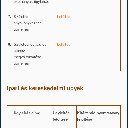
események ügyleírás
7.
Születés
Letöltés
anyakönyvezése
ügyleírás
8.
Születési család és
Letöltés
utónév
megváltoztatása
ügyleírás
Ipari és kereskedelmi ügyek
Ügyleírás címe
Ügyleírás
Kitöltendő nyomtatvány
letöltése
letöltése