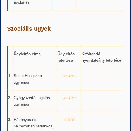
ügyleírás
Szociális ügyek
Ügyleírás címe
Ügyleírás
Kitöltendő
letöltése
nyomtatvány letöltése
1.
Bursa Hungarica
Letöltés
ügyleírás
2.
Gyógyszertámogatás
Letöltés
ügyleírás
3.
Hátrányos és
Letöltés
halmozottan hátrányos