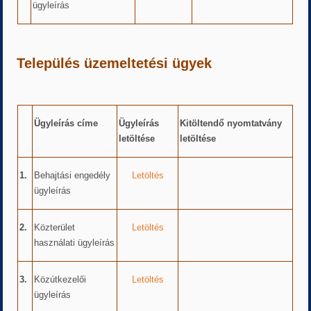
ügyleírás
Település üzemeltetési ügyek
Ügyleírás címe
Ügyleírás
Kitöltendő nyomtatvány
letöltése
letöltése
1.
Behajtási engedély
Letöltés
ügyleírás
2.
Közterület
Letöltés
használati ügyleírás
3.
Közútkezelői
Letöltés
ügyleírás