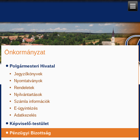
Önkormányzat
Polgármesteri Hivatal
Jegyzőkönyvek
Nyomtatványok
Rendeletek
Nyilvántartások
Számla információk
E-ügyintézés
Adatkezelés
Képviselő-testület
Pénzügyi Bizottság