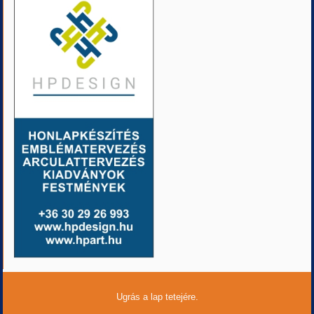
Ugrás a lap tetejére.