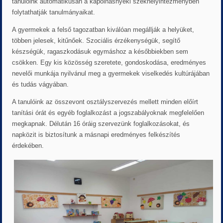
tanulóink automatikusan a kápolnásnyéki székhelyintézményben
folytathatják tanulmányaikat.
A gyermekek a felső tagozatban kiválóan megállják a helyüket,
többen jelesek, kitűnőek. Szociális érzékenységük, segítő
készségük, ragaszkodásuk egymáshoz a későbbiekben sem
csökken. Egy kis közösség szeretete, gondoskodása, eredményes
nevelői munkája nyilvánul meg a gyermekek viselkedés kultúrájában
és tudás vágyában.
A tanulóink az összevont osztályszervezés mellett minden előírt
tanítási órát és egyéb foglalkozást a jogszabályoknak megfelelően
megkapnak. Délután 16 óráig szervezünk foglalkozásokat, és
napközit is biztosítunk a másnapi eredményes felkészítés
érdekében.