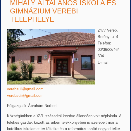
MIHÁLY ÁLTALÁNOS ISKOLA ÉS
GIMNÁZIUM VEREBI
TELEPHELYE
2477 Vereb,
Berényi u. 4.
Telefon:
00/36/22/464-
604
E-mail:
verebsuli@gmail.com
verebsuli@gmail.com
Főigazgató: Ábrahám Norbert
Községünkben a XVI. századtól kezdve állandóan volt népiskola. A
telekes gazdák között az úrbéri telekkönyvben is szerepelt már a
katolikus iskolamester féltelke és a református tanító negyed telke.