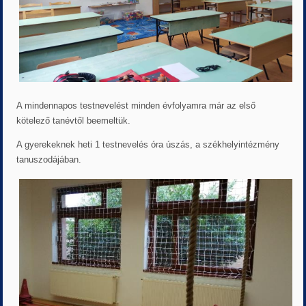
A mindennapos testnevelést minden évfolyamra már az első
kötelező tanévtől beemeltük.
A gyerekeknek heti 1 testnevelés óra úszás, a székhelyintézmény
tanuszodájában.