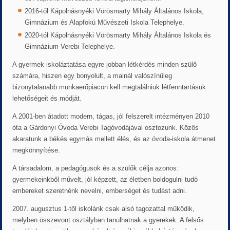
2016-től Kápolnásnyéki Vörösmarty Mihály Általános Iskola,
Gimnázium és Alapfokú Művészeti Iskola Telephelye.
2020-tól Kápolnásnyéki Vörösmarty Mihály Általános Iskola és
Gimnázium Verebi Telephelye.
A gyermek iskoláztatása egyre jobban létkérdés minden szülő
számára, hiszen egy bonyolult, a mainál valószínűleg
bizonytalanabb munkaerőpiacon kell megtalálniuk létfenntartásuk
lehetőségeit és módját.
A 2001-ben átadott modern, tágas, jól felszerelt intézményen 2010
óta a Gárdonyi Óvoda Verebi Tagóvodájával osztozunk. Közös
akaratunk a békés egymás mellett élés, és az óvoda-iskola átmenet
megkönnyítése.
A társadalom, a pedagógusok és a szülők célja azonos:
gyermekeinkből művelt, jól képzett, az életben boldogulni tudó
embereket szeretnénk nevelni, emberséget és tudást adni.
2007. augusztus 1-től iskolánk csak alsó tagozattal működik,
melyben összevont osztályban tanulhatnak a gyerekek. A felsős