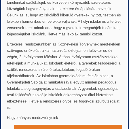
tanulóinkat szülőfalujuk és közvetlen környezetük szeretetére,
községünk hagyományainak tiszteletére és ápolására neveljük.
Célunk az is, hogy az iskolából kikerülő gyerekek nyitott, testben és
lélekben harmonikus emberekké váljanak. A helyi iskolai és a területi
versenyek teret adnak arra, hogy a gyerekek megmérjék tudásukat,
képességüket iskolánk, illetve más iskolák tanulói között.
Értékelési rendszerünkben az Köznevelési Törvénynek megfelelően
szöveges értékelést alkalmazunk 1. évfolyamon félévkor és év
végén, 2. évfolyamon félévkor. A többi évfolyamon osztályzatokkal
értékeljük a munkájukat. Iskolánk életéről, a gyerekek fejlődéséről a
szülők rendszeres szülői értekezleteken, fogadó órákon
tájékozódhatnak. Az iskolában gyermekvédelmi felelős nincs, a
Gyermekjóléti Szolgálat munkatársával együtt minden pedagógus
feladata a segítségnyújtás a családoknak. A gyerekek egészséges
testi fejlődését szolgálja iskolánk önkormányzat által biztosított
étkeztetése, illetve a rendszeres orvosi és fogorvosi szűrővizsgálat
is.
Hagyományos rendezvényeink: