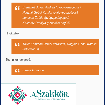
Bredákné Árvay Andrea (gyógypedagógus)
Nagyné Gebei Katalin (gyógypedagógus)
Lencsés Zsófia (gyógypedagógus)
Krüzsely Orsolya (szociális segítő)
Hitoktatók:
Tallér Krisztián (római katolikus) Nagyné Gebei Katalin
(református)
Technikai dolgozó:
Cséve Istvánné