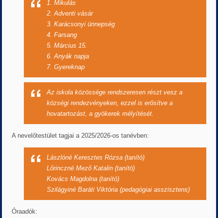
1. Mikulás
2. Adventi vásár
3. Karácsonyi ünnepség
4. Farsang
5. Március 15.
6. Anyák napja
7. Gyereknap
Az iskola közössége rendszeresen részt vesz a
községi rendezvényeken, ezzel is erősítve a
hovatartozást, a gyökerek mélyítését.
A nevelőtestület tagjai a 2025/2026-os tanévben:
Lászlóné Keresztes Rózsa (tanító)
Lőrinczné Mező Katalin (tanító)
Kovács Magdolna (tanító)
Szilágyiné Baráti Viktória (pedagógiai asszisztens)
Óraadók: