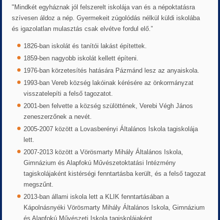
"Mindkét egyháznak jól felszerelt iskolája van és a népoktatásra
szívesen áldoz a nép. Gyermekeit zúgolódás nélkül küldi iskolába
és igazolatlan mulasztás csak elvétve fordul elő.”
1826-ban iskolát és tanítói lakást építettek.
1859-ben nagyobb iskolát kellett építeni.
1976-ban körzetesítés hatására Pázmánd lesz az anyaiskola.
1993-ban Vereb község lakóinak kérésére az önkormányzat
visszatelepíti a felső tagozatot.
2001-ben felvette a község szülöttének, Verebi Végh János
zeneszerzőnek a nevét.
2005-2007 között a Lovasberényi Általános Iskola tagiskolája
lett.
2007-2013 között a Vörösmarty Mihály Általános Iskola,
Gimnázium és Alapfokú Művészetoktatási Intézmény
tagiskolájaként kistérségi fenntartásba került, és a felső tagozat
megszűnt.
2013-ban állami iskola lett a KLIK fenntartásában a
Kápolnásnyéki Vörösmarty Mihály Általános Iskola, Gimnázium
és Alapfokú Művészeti Iskola tagiskolájaként.