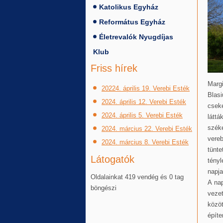
Katolikus Egyház
Református Egyház
Életrevalók Nyugdíjas
Klub
Friss hírek
Marg
20224. április 19. Verebi Esték
Blas
2024. április 12. Verebi Esték
cseké
2024. április 5. Verebi Esték
látt
szék
2024. március 22. Verebi Esték
vere
2024. március 8. Verebi Esték
tünt
Látogatók
tény
napja
Oldalainkat 419 vendég és 0 tag
A na
böngészi
veze
közöt
épít