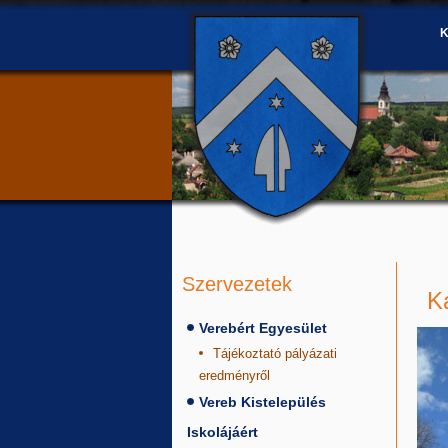
Szervezetek
K
Verebért Egyesület
Tájékoztató pályázati
eredményről
Vereb Kistelepülés
Iskolájáért