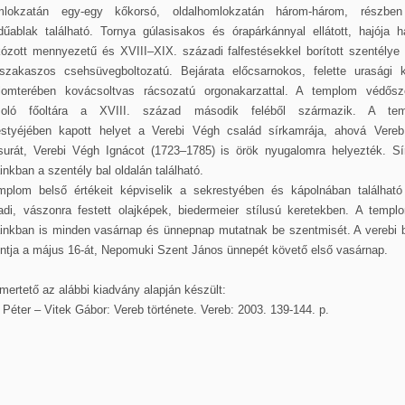
mlokzatán egy-egy kőkorsó, oldalhomlokzatán három-három, részbe
dűablak található. Tornya gúlasisakos és órapárkánnyal ellátott, hajója h
ózott mennyezetű és XVIII–XIX. századi falfestésekkel borított szentélye
szakaszos csehsüvegboltozatú. Bejárata előcsarnokos, felette urasági k
lomterében kovácsoltvas rácsozatú orgonakarzattal. A templom védősze
zoló főoltára a XVIII. század második feléből származik. A te
estyéjében kapott helyet a Verebi Végh család sírkamrája, ahová Vereb
esurát, Verebi Végh Ignácot (1723–1785) is örök nyugalomra helyezték. Sí
inkban a szentély bal oldalán található.
mplom belső értékeit képviselik a sekrestyében és kápolnában található
adi, vászonra festett olajképek, biedermeier stílusú keretekben. A templ
ainkban is minden vasárnap és ünnepnap mutatnak be szentmisét. A verebi 
ntja a május 16-át, Nepomuki Szent János ünnepét követő első vasárnap.
mertető az alábbi kiadvány alapján készült:
Péter – Vitek Gábor: Vereb története. Vereb: 2003. 139-144. p.