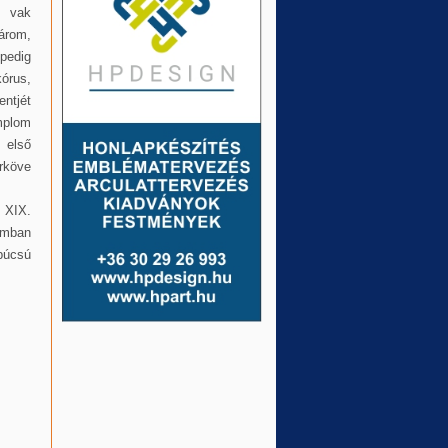
n vak
árom,
 pedig
órus,
ntjét
mplom
 első
rköve
 XIX.
omban
búcsú