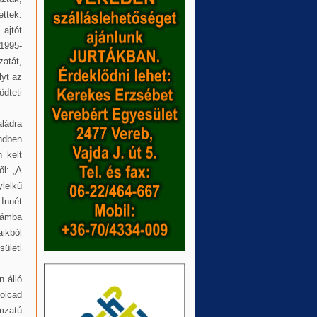
ettek.
ajtót
–1995-
atát,
lyt az
ödteti
ládra
ndben
 kelt
ől: „A
lelkű
Innét
számba
ikból
sületi
 álló
olcad
mzatú