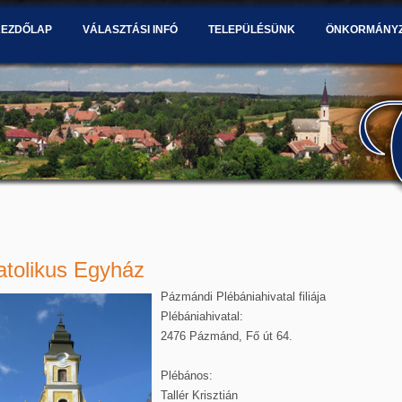
KEZDŐLAP
VÁLASZTÁSI INFÓ
TELEPÜLÉSÜNK
ÖNKORMÁNY
atolikus Egyház
Pázmándi Plébániahivatal filiája
Plébániahivatal:
2476 Pázmánd, Fő út 64.
Plébános:
Tallér Krisztián