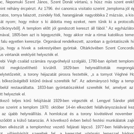
nc, Nepomuki Szent János, Szent Donát vértanú, s húsz más szent erekly
int néhány ércpénzt. Az 1796. évi canonica visitatio szerint „temploma jól ép
zatos, tornya falazott, zsindely födi, harangjának nagyobbika 2 mázsás, a ki
át nyom; hogy mikor s ki áldotta meg ezeket, nem tűnik ki a protocoll
zőkönyvből]. A templom előtt jól gondozott kereszt áll fából.” Az egyházlát
mával, 1805-ben azt is lejegyezték, hogy akkor már a római katolikus tem
a falu egyetlen keresztje. Orgonával rendelkezett, azonban a gyóntatószék h
tja, hogy a hívek a sekrestyében gyóntak. Oltárkövében Szent Concordi
us vértanúk ereklyéit helyezték el.
rebi Végh család számára nyugvóhelyül szolgáló, 1780-ban épített templomk
-tól megközelíthető kívülről. 1829-ben helyreállították megrongál
elytetőzetét, a torony héjazatát pirosra festették, „s a tornyot Véghné H
a bőkezűségéből kitűnő órával szerelték fel”. Az adományozó hölgy a temp
-belül restauráltatta. 1833-ban gyóntatószékkel szerelték fel, amelyet az
t helyeztek el.
tkező teljes körű felújítását 1929-ben végezték el. Lengyel Sándor plé
se szerint a templom 1970. október 14-én elkezdett felállványozásával ke
e az újabb helyreállítás. A homlokzat és a torony kivételével november 
eződött a külső tatarozás. A következő évben belső festési munkálatok zajl
ben elkészült a templomhoz vezető feljárati lépcső. 1977-ben felállványo
yot, villámhárítót szereltek fel, a keresztet vörösréz lemezzel bádogo