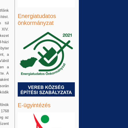
főink
Energiatudatos
ést.
önkormányzat
n túl
 XIV.
kezet
-házi
byter
nt, a
Válról
ően a
te. A
aként
során
ködik
E-ügyintézés
főnök
 1768
meg az
Szent