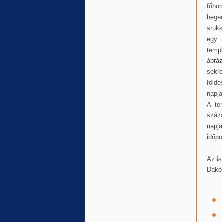
főho
hege
stukk
egy 
temp
ábrá
sekr
föld
napja
A te
száz
napj
időpo
Az is
Dakó 