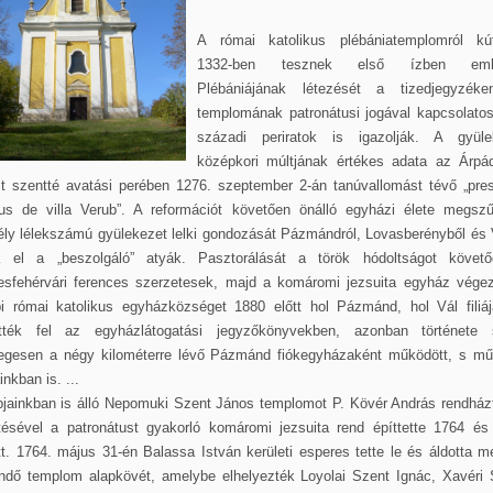
A római katolikus plébániatemplomról kút
1332-ben tesznek első ízben említ
Plébániájának létezését a tizedjegyzéke
templomának patronátusi jogával kapcsolatos
századi periratok is igazolják. A gyüle
középkori múltjának értékes adata az Árpád
it szentté avatási perében 1276. szeptember 2-án tanúvallomást tévő „pres
ius de villa Verub”. A reformációt követően önálló egyházi élete megszű
ly lélekszámú gyülekezet lelki gondozását Pázmándról, Lovasberényből és 
ák el a „beszolgáló” atyák. Pasztorálását a török hódoltságot követ
esfehérvári ferences szerzetesek, majd a komáromi jezsuita egyház végez
bi római katolikus egyházközséget 1880 előtt hol Pázmánd, hol Vál filiáj
ették fel az egyházlátogatási jegyzőkönyvekben, azonban története 
legesen a négy kilométerre lévő Pázmánd fiókegyházaként működött, s mű
inkban is. ...
pjainkban is álló Nepomuki Szent János templomot P. Kövér András rendház
tésével a patronátust gyakorló komáromi jezsuita rend építtette 1764 és
t. 1764. május 31-én Balassa István kerületi esperes tette le és áldotta 
endő templom alapkövét, amelybe elhelyezték Loyolai Szent Ignác, Xavéri 