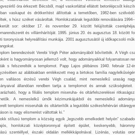
gvezérlő óra érkezett Bécsből, majd vaskorláttal ellátott betonlépcsőt készít
-ban vaskaput és drótkerítést állítottak a temetőben, 1982-ben szélvédő 
ltek, s húsz széket vásároltak. Homlokzatának legutóbbi renoválására 1994
került sor: október 17. és november 29. között felújították cseréphéjaz
rnarendszerét és villámhárítóját. 1995. június 20. és augusztus 18. között fo
ti toronysisak helyreállítási munkája. 2001 augusztusától új időkapcsoló műk
angokat.
mplom berendezését Verebi Végh Péter adományából bővítették. A Végh csa
bként is hagyományosan jellemző volt, hogy adományaikkal folyamatosan re
ották s felszerelték a templomot. Papp Lajos plébános 1940. február 12-én
gyzésében az alábbiakban emlékezett meg a birtokos família nagylelkűségér
en vallásos érzésű verebi Végh család, mint nemeslelkű uraság nagy
ányaival állandóan rendben tartja a templomot és annak szükségleteit. 
rázható, hogy a filiális templom miseruha- és oltárfelszerelései ritkaság
thetők. A nemeslelkű úrnők kézimunkájukból és nemeslelkű adománya
erelt templomi miseruhák és oltárterítők a legutóbbi székesfehérvári oltáregye
ításon is nagy elismerést váltottak ki.”
rokk stílusú templom a község egyik „legszebb emelkedett helyén” szabadon
ajós, homlokzati középtoronnyal épített épület, keskenyebb, háromny
dású szentéllyel, északi oldalán mellékkápolnával. Lizénás, volutás oro