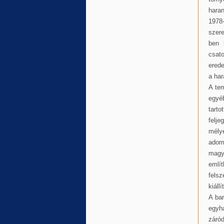
haran
1978
szere
ben 
csato
erede
a har
A te
egyé
tart
felje
mély
adom
magya
emlí
felsz
kiáll
A ba
egyh
záró