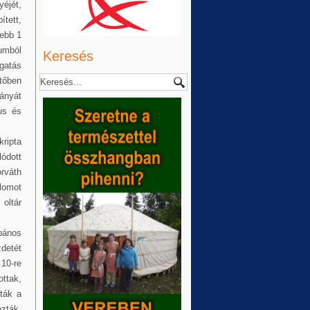
éjét,
ített,
sebb 1
umból
Keresés
ogatás
etőben
iányát
us és
ripta
ódott
orváth
lomot
 oltár
bános
zdetét
10-re
ottak,
zták a
zták,