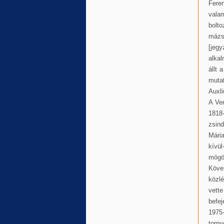
Fere
valam
bolto
mázs
[jegy
alkal
állt 
muta
Auxli
A Ve
1818
zsind
Mári
kívül
mögöt
Köve
közlé
vett
befej
1975-
torn