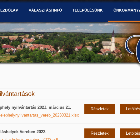
KEZDŐLAP
VÁLASZTÁSI INFÓ
TELEPÜLÉSÜNK
ÖNKORMÁNY
ilvántartások
phely nyilvántartás 2023. március 21.
Részletek
Letölté
telephelynyilvantartas_vereb_20230321.xlsx
láshelyek Vereben 2022.
Részletek
Letölté
szallashelyek_vereben_2022.pdf