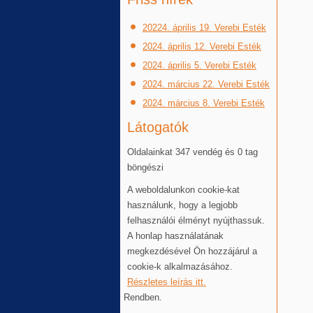
20224. április 19. Verebi Esték
2024. április 12. Verebi Esték
2024. április 5. Verebi Esték
2024. március 22. Verebi Esték
2024. március 8. Verebi Esték
Látogatók
Oldalainkat 347 vendég és 0 tag
böngészi
A weboldalunkon cookie-kat
használunk, hogy a legjobb
felhasználói élményt nyújthassuk.
A honlap használatának
megkezdésével Ön hozzájárul a
cookie-k alkalmazásához.
Részletes leírás itt.
Rendben.