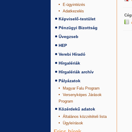
E-ügyintézés
Adatkezelés
Cégn
Képviselő-testület
Pénzügyi Bizottság
Üvegzseb
HEP
Verebi Híradó
Hírgalériák
Hírgalériák archív
Pályázatok
Magyar Falu Program
Versenyképes Járások
Program
Közérdekű adatok
Általános közzétételi lista
Ügyleírások
Friss hírek