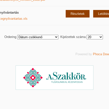
yilvántartás
Részletek
Letölté
cegnyilvantartas.xls
Ordering
Kijelzettek száma
Powered by
Phoca Dow