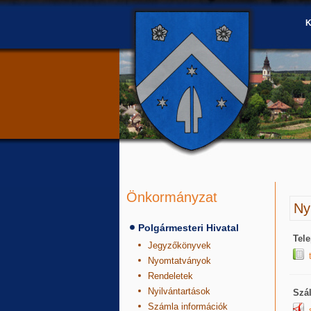
Önkormányzat
Ny
Polgármesteri Hivatal
Tele
Jegyzőkönyvek
Nyomtatványok
Rendeletek
Nyilvántartások
Szál
Számla információk