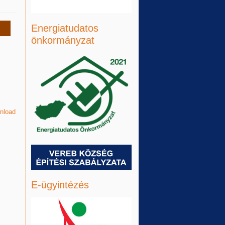
Energiatudatos
s
önkormányzat
nload
E-ügyintézés