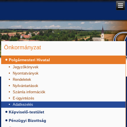
Önkormányzat
Polgármesteri Hivatal
Jegyzőkönyvek
Nyomtatványok
Rendeletek
Nyilvántartások
Számla információk
E-ügyintézés
Adatkezelés
Képviselő-testület
Pénzügyi Bizottság