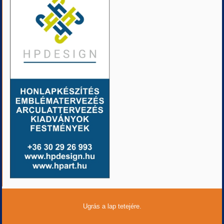
Ugrás a lap tetejére.