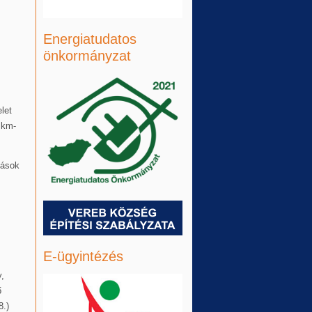
Energiatudatos
önkormányzat
let
 km-
tások
E-ügyintézés
,
ő
8.)