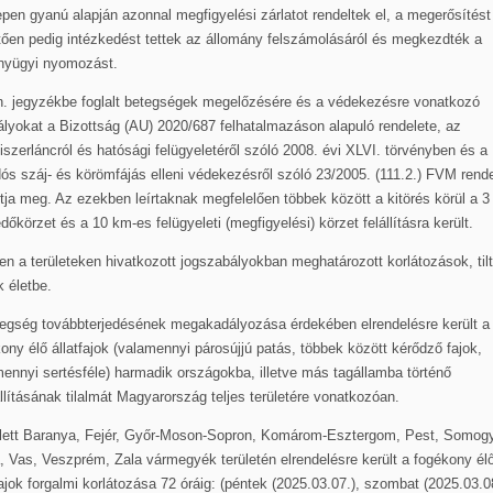
epen gyanú alapján azonnal megfigyelési zárlatot rendeltek el, a megerősítést
ően pedig intézkedést tettek az állomány felszámolásáról és megkezdték a
ányügyi nyomozást.
n. jegyzékbe foglalt betegségek megelőzésére és a védekezésre vonatkozó
lyokat a Bizottság (AU) 2020/687 felhatalmazáson alapuló rendelete, az
iszerláncról és hatósági felügyeletéről szóló 2008. évi XLVI. törvényben és a
ós száj- és körömfájás elleni védekezésről szóló 23/2005. (111.2.) FVM rende
ítja meg. Az ezekben leírtaknak megfelelően többek között a kitörés körül a 3
dőkörzet és a 10 km-es felügyeleti (megfigyelési) körzet felállításra került.
n a területeken hivatkozott jogszabályokban meghatározott korlátozások, til
k életbe.
egség továbbterjedésének megakadályozása érdekében elrendelésre került a
ony élő állatfajok (valamennyi párosújjú patás, többek között kérődző fajok,
ennyi sertésféle) harmadik országokba, illetve más tagállamba történő
llításának tilalmát Magyarország teljes területére vonatkozóan.
lett Baranya, Fejér, Győr-Moson-Sopron, Komárom-Esztergom, Pest, Somogy
, Vas, Veszprém, Zala vármegyék területén elrendelésre került a fogékony él
fajok forgalmi korlátozása 72 óráig: (péntek (2025.03.07.), szombat (2025.03.0