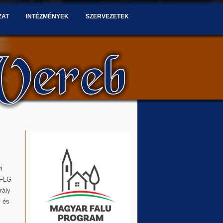
ZAT
INTÉZMÉNYEK
SZERVEZETEK
i
HFLG
rály
- és