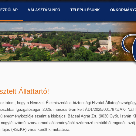
KEZDŐLAP
VÁLASZTÁSI INFÓ
TELEPÜLÉSÜNK
ÖNKORMÁNY
sztelt Állattartó!
oztatom, hogy a Nemzeti Élelmiszerlánc-biztonsági Hivatal Állategészségügy
nosztikai Igazgatóságán 2025. március 6-án kelt ÁD1/2025/0017973/AK- NZ
 eredményközlője szerint a kisbajcsi Bácsai Agrár Zrt. (9030 Győr, István Ki
.) nagylétszámú szarvasmarhaállományából származó mintákból ragadós száj
fájás (RSzKF) vírus került kimutatásra.