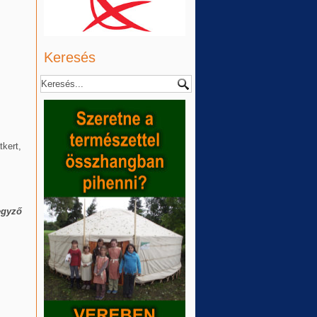
Keresés
tkert,
egyző