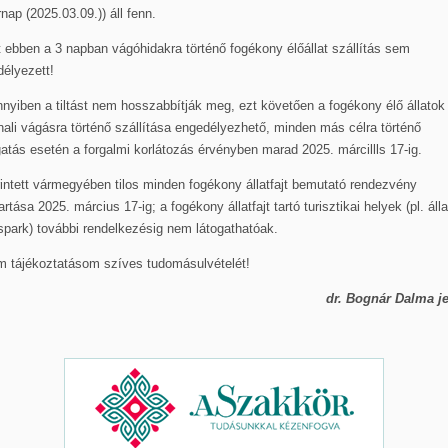
nap (2025.03.09.)) áll fenn.
 ebben a 3 napban vágóhidakra történő fogékony élőállat szállítás sem
élyezett!
yiben a tiltást nem hosszabbítják meg, ezt követően a fogékony élő állatok
ali vágásra történő szállítása engedélyezhető, minden más célra történő
tás esetén a forgalmi korlátozás érvényben marad 2025. márcillls 17-ig.
intett vármegyében tilos minden fogékony állatfajt bemutató rendezvény
rtása 2025. március 17-ig; a fogékony állatfajt tartó turisztikai helyek (pl. álla
park) további rendelkezésig nem látogathatóak.
m tájékoztatásom szíves tudomásulvételét!
dr. Bognár Dalma j