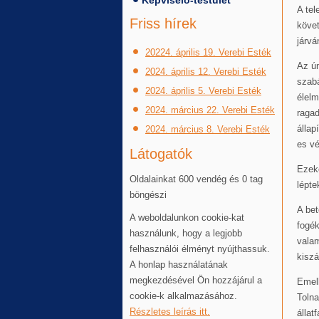
Képviselő-testület
A tel
Friss hírek
követ
járv
20224. április 19. Verebi Esték
Az ú
2024. április 12. Verebi Esték
szabá
2024. április 5. Verebi Esték
élelm
2024. március 22. Verebi Esték
ragad
állap
2024. március 8. Verebi Esték
es vé
Látogatók
Ezeke
Oldalainkat 600 vendég és 0 tag
lépte
böngészi
A bet
A weboldalunkon cookie-kat
fogék
használunk, hogy a legjobb
valam
felhasználói élményt nyújthassuk.
kiszá
A honlap használatának
megkezdésével Ön hozzájárul a
Emel
cookie-k alkalmazásához.
Tolna
Részletes leírás itt.
állat