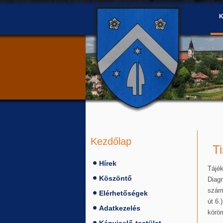
Kezdőlap
Ti
Hírek
Tájék
Köszöntő
Diag
számú
Elérhetőségek
út 6
Adatkezelés
köröm