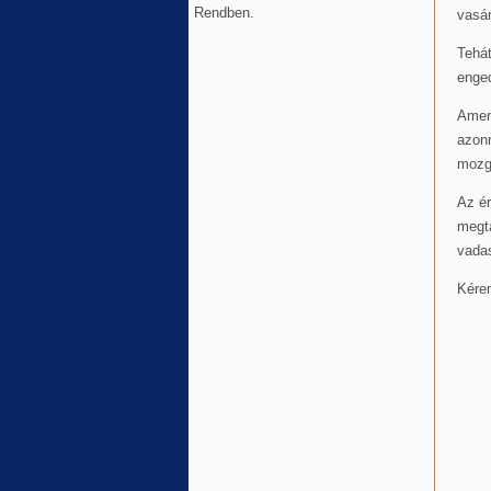
Rendben.
vasár
Tehát
enged
Amenn
azonn
mozga
Az ér
megta
vadas
Kére