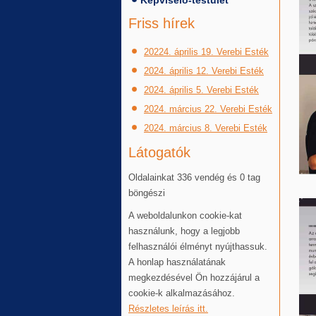
Képviselő-testület
Friss hírek
20224. április 19. Verebi Esték
2024. április 12. Verebi Esték
2024. április 5. Verebi Esték
2024. március 22. Verebi Esték
2024. március 8. Verebi Esték
Látogatók
Oldalainkat 336 vendég és 0 tag
böngészi
A weboldalunkon cookie-kat
használunk, hogy a legjobb
felhasználói élményt nyújthassuk.
A honlap használatának
megkezdésével Ön hozzájárul a
cookie-k alkalmazásához.
Részletes leírás itt.