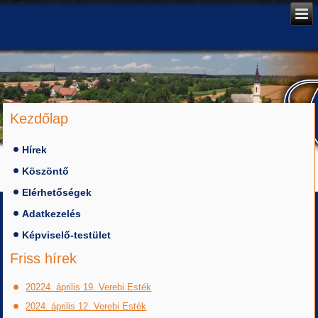
Kezdőlap
Hírek
Köszöntő
Elérhetőségek
Adatkezelés
Képviselő-testület
Friss hírek
20224. április 19. Verebi Esték
2024. április 12. Verebi Esték