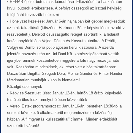
• REHAB épület bútorainak kiárusítása: Elkezdődött a használaton
kívüli bútorok értékesítése. A befolyt összegből az irattári helyiség
felújítását tervezzük befejezni.
• Hóhelyzet kezelése: Január 6-án hajnalban két géppel megkezdtük
az utak takarítását (köszönet Hartmann Péter képviselőnek az aktív
részvételért!). Délelőtt csúszásgátló réteget szórtunk ki a ledarált
karácsonyfánkból a Vajda, Dózsa és Kossuth utcákra. A Petőfi,
Völgyi és Dombi sorra pótlólagosan kerül kiszórásra. A szerdai
jelentős havazás után az Uni-Dani Kft. kotrószolgáltatását vettük
igénybe, aminek köszönhetően reggelre a falu nagy része járható
volt. Köszönöm mindenkinek, aki részt vett a hóeltakarításban:
Daczó-Sári Brigitta, Szegedi Dóra, Molnár Sándor és Pintér Nándor
fáradhatatlan munkáját külön is kiemelem!
Közelgő események
• Képviselő-testületi ülés: Január 12-én, hétfőn 18 órától képviselő-
testületi ülés lesz, amelyet élőben közvetítünk.
• Verebi Esték programsorozat: Január 16-án, pénteken 18:30-tól a
sorozat következő alkalma kerül megrendezésre a közösségi
házban „A filmgyártás kulisszatitkai” címmel. Minden érdeklődőt
szeretettel várunk!