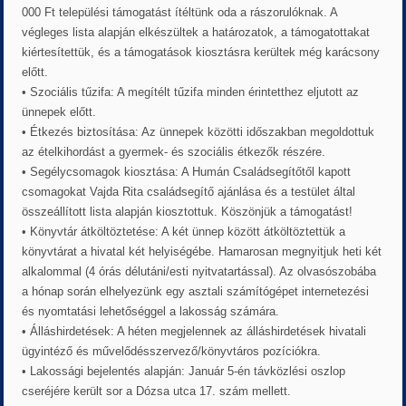
000 Ft települési támogatást ítéltünk oda a rászorulóknak. A
végleges lista alapján elkészültek a határozatok, a támogatottakat
kiértesítettük, és a támogatások kiosztásra kerültek még karácsony
előtt.
• Szociális tűzifa: A megítélt tűzifa minden érintetthez eljutott az
ünnepek előtt.
• Étkezés biztosítása: Az ünnepek közötti időszakban megoldottuk
az ételkihordást a gyermek- és szociális étkezők részére.
• Segélycsomagok kiosztása: A Humán Családsegítőtől kapott
csomagokat Vajda Rita családsegítő ajánlása és a testület által
összeállított lista alapján kiosztottuk. Köszönjük a támogatást!
• Könyvtár átköltöztetése: A két ünnep között átköltöztettük a
könyvtárat a hivatal két helyiségébe. Hamarosan megnyitjuk heti két
alkalommal (4 órás délutáni/esti nyitvatartással). Az olvasószobába
a hónap során elhelyezünk egy asztali számítógépet internetezési
és nyomtatási lehetőséggel a lakosság számára.
• Álláshirdetések: A héten megjelennek az álláshirdetések hivatali
ügyintéző és művelődésszervező/könyvtáros pozíciókra.
• Lakossági bejelentés alapján: Január 5-én távközlési oszlop
cseréjére került sor a Dózsa utca 17. szám mellett.