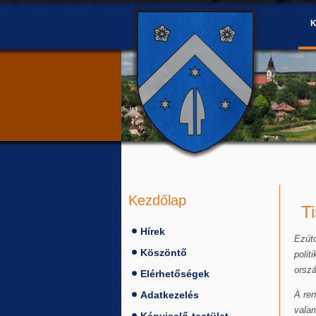
Kezdőlap
Ti
Hírek
Ezúto
Köszöntő
polit
orsz
Elérhetőségek
Adatkezelés
A ren
valam