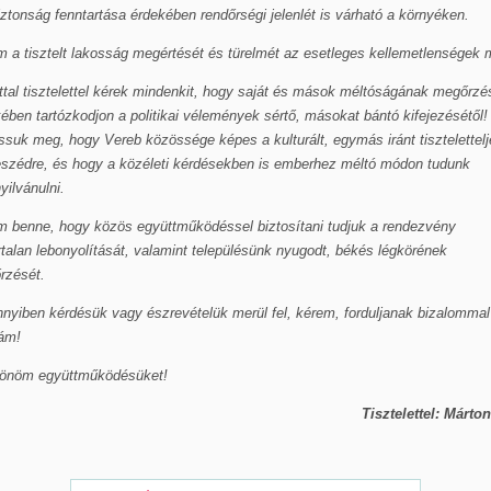
ztonság fenntartása érdekében rendőrségi jelenlét is várható a környéken.
 a tisztelt lakosság megértését és türelmét az esetleges kellemetlenségek m
tal tisztelettel kérek mindenkit, hogy saját és mások méltóságának megőrzé
ében tartózkodjon a politikai vélemények sértő, másokat bántó kifejezésétől!
suk meg, hogy Vereb közössége képes a kulturált, egymás iránt tisztelettel
eszédre, és hogy a közéleti kérdésekben is emberhez méltó módon tudunk
ilvánulni.
m benne, hogy közös együttműködéssel biztosítani tudjuk a rendezvény
talan lebonyolítását, valamint településünk nyugodt, békés légkörének
rzését.
yiben kérdésük vagy észrevételük merül fel, kérem, forduljanak bizalommal
ám!
önöm együttműködésüket!
Tisztelettel: Márto