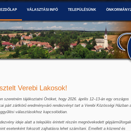
KEZDŐLAP
VÁLASZTÁSI INFÓ
TELEPÜLÉSÜNK
ÖNKORMÁNY
sztelt Verebi Lakosok!
n szeretném tájékoztatni Önöket, hogy 2026. április 12–13-án egy országos
ikai párt zártkörű eredményváró rendezvényt tart a Verebi Közösségi Házban 
ággyűlési választásokhoz kapcsolódóan.
dezvény ideje alatt a település érintett részén megnövekedett gépjárműforga
int esetenként fokozott zajhatásra lehet számítani. Emellett a közrend és