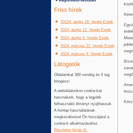
Képviselő-testület
közbi
Friss hírek
Kérem
20224. április 19. Verebi Esték
Egyút
2024. április 12. Verebi Esték
érdek
2024. április 5. Verebi Esték
Mutas
párb
2024. március 22. Verebi Esték
megny
2024. március 8. Verebi Esték
Bízo
Látogatók
zavar
megő
Oldalainkat 390 vendég és 0 tag
böngészi
Amenn
A weboldalunkon cookie-kat
hozz
használunk, hogy a legjobb
Kösz
felhasználói élményt nyújthassuk.
A honlap használatának
megkezdésével Ön hozzájárul a
cookie-k alkalmazásához.
Részletes leírás itt.