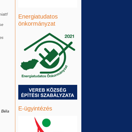
iatt!
Energiatudatos
önkormányzat
se
jes
E-ügyintézés
n Béla