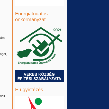
Energiatudatos
önkormányzat
ától
ságot,
E-ügyintézés
déli