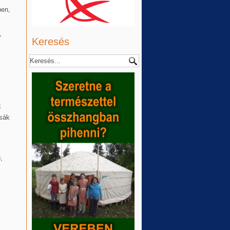
ben,
,
Keresés
k
tsák
,