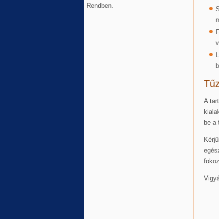
Rendben.
S
m
F
v
L
b
Tűz
A tar
kiala
be a 
Kérjü
egész
fokoz
Vigyá