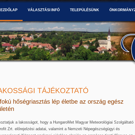
KEZDŐLAP
VÁLASZTÁSI INFÓ
TELEPÜLÉSÜNK
ÖNKORMÁNY
AKOSSÁGI TÁJÉKOZTATÓ
. fokú hőségriasztás lép életbe az ország egész
ületén
oztatjuk a lakosságot, hogy a HungaroMet Magyar Meteorológiai Szolgáltató
ofit Zrt. előrejelzési adatai, valamint a Nemzeti Népegészségügyi és