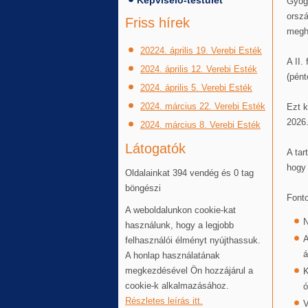
Képviselő-testület
Gyógy
orszá
Friss hírek
megh
20224. április 19. Verebi Esték
A II.
2024. április 12. Verebi Esték
(pént
2024. április 5. Verebi Esték
2024. március 22. Verebi Esték
Ezt k
2026.
2024. március 8. Verebi Esték
Látogatók
A tar
hogy
Oldalainkat 394 vendég és 0 tag
böngészi
Fonto
A weboldalunkon cookie-kat
N
használunk, hogy a legjobb
A
felhasználói élményt nyújthassuk.
á
A honlap használatának
megkezdésével Ön hozzájárul a
K
cookie-k alkalmazásához.
ó
Részletes leírás itt.
V