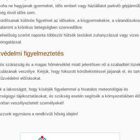
oha ne hagyjanak gyermeket, idős embert vagy háziállatot parkoló gépjármű
ég rövid időre sem.
ordítsanak különös figyelmet az idősekre, a kisgyermekekre, a várandósokra
alamint a krónikus betegségben szenvedőkre.
ehetőség szerint naponta többször hűtsék testüket zuhanyzással vagy vizes
orogatással.
védelmi figyelmeztetés
tós szárazság és a magas hőmérséklet miatt jelentősen nő a szabadtéri tüze
kulásának veszélye. Kérjük, hogy fokozott körültekintéssel járjanak el, és tar
tűzvédelmi előírásokat.
k a lakosságot, hogy kísérjék figyelemmel a hivatalos meteorológiai és
ségügyi tájékoztatásokat, és szükség esetén segítsék a környezetükben élő
ottan veszélyeztetett személyeket!
zzunk egymásra a rendkívüli hőség idején!