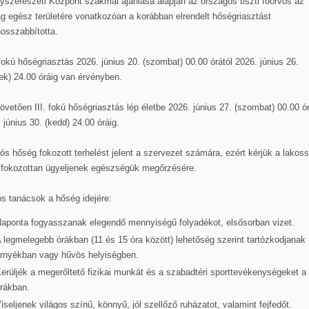
szerészeti Központ szakmai ajánlása alapján az országos tiszti főorvos az
g egész területére vonatkozóan a korábban elrendelt hőségriasztást
osszabbította.
 fokú hőségriasztás 2026. június 20. (szombat) 00.00 órától 2026. június 26.
ek) 24.00 óráig van érvényben.
övetően III. fokú hőségriasztás lép életbe 2026. június 27. (szombat) 00.00 ór
 június 30. (kedd) 24.00 óráig.
tós hőség fokozott terhelést jelent a szervezet számára, ezért kérjük a lakos
 fokozottan ügyeljenek egészségük megőrzésére.
s tanácsok a hőség idejére:
aponta fogyasszanak elegendő mennyiségű folyadékot, elsősorban vizet.
 legmelegebb órákban (11 és 15 óra között) lehetőség szerint tartózkodjanak
rnyékban vagy hűvös helyiségben.
erüljék a megerőltető fizikai munkát és a szabadtéri sporttevékenységeket a 
rákban.
iseljenek világos színű, könnyű, jól szellőző ruházatot, valamint fejfedőt.