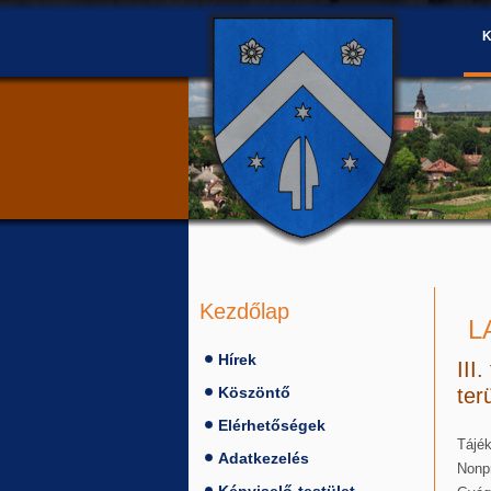
Kezdőlap
L
Hírek
III
Köszöntő
ter
Elérhetőségek
Tájék
Adatkezelés
Nonpr