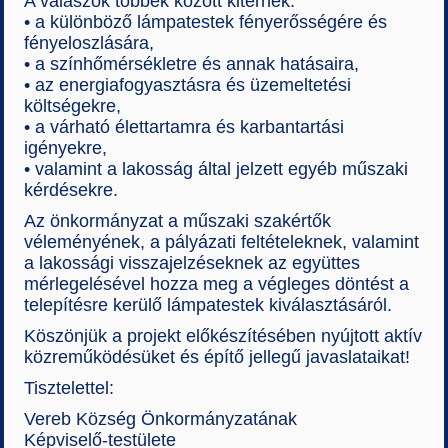
A válaszok többek között kitérnek:
• a különböző lámpatestek fényerősségére és
fényeloszlására,
• a színhőmérsékletre és annak hatásaira,
• az energiafogyasztásra és üzemeltetési
költségekre,
• a várható élettartamra és karbantartási
igényekre,
• valamint a lakosság által jelzett egyéb műszaki
kérdésekre.
Az önkormányzat a műszaki szakértők
véleményének, a pályázati feltételeknek, valamint
a lakossági visszajelzéseknek az együttes
mérlegelésével hozza meg a végleges döntést a
telepítésre kerülő lámpatestek kiválasztásáról.
Köszönjük a projekt előkészítésében nyújtott aktív
közreműködésüket és építő jellegű javaslataikat!
Tisztelettel:
Vereb Község Önkormányzatának
Képviselő-testülete