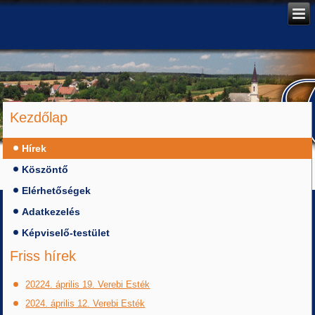
Kezdőlap
Hírek
Köszöntő
Elérhetőségek
Adatkezelés
Képviselő-testület
Friss hírek
20224. április 19. Verebi Esték
2024. április 12. Verebi Esték