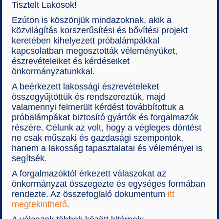
Tisztelt Lakosok!
Ezúton is köszönjük mindazoknak, akik a
közvilágítás korszerűsítési és bővítési projekt
keretében kihelyezett próbalámpákkal
kapcsolatban megosztották véleményüket,
észrevételeiket és kérdéseiket
önkormányzatunkkal.
A beérkezett lakossági észrevételeket
összegyűjtöttük és rendszereztük, majd
valamennyi felmerült kérdést továbbítottuk a
próbalámpákat biztosító gyártók és forgalmazók
részére. Célunk az volt, hogy a végleges döntést
ne csak műszaki és gazdasági szempontok,
hanem a lakosság tapasztalatai és véleményei is
segítsék.
A forgalmazóktól érkezett válaszokat az
önkormányzat összegezte és egységes formában
rendezte. Az összefoglaló dokumentum
itt
megtekinthető
.