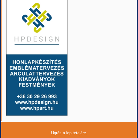
Ugrás a lap tetejére.