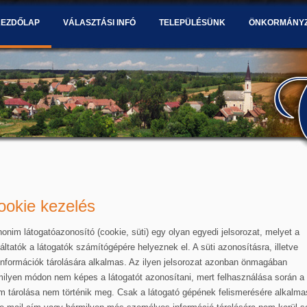
KEZDŐLAP
VÁLASZTÁSI INFÓ
TELEPÜLÉSÜNK
ÖNKORMÁNY
ookie kezelés
onim látogatóazonosító (cookie, süti) egy olyan egyedi jelsorozat, melyet a
áltatók a látogatók számítógépére helyeznek el. A süti azonosításra, illetve
linformációk tárolására alkalmas. Az ilyen jelsorozat azonban önmagában
lyen módon nem képes a látogatót azonosítani, mert felhasználása során a 
m tárolása nem történik meg. Csak a látogató gépének felismerésére alkalma