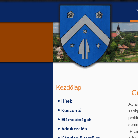
Kezdőlap
C
Hírek
Az an
Köszöntő
szolg
profi
Elérhetőségek
semmi
Adatkezelés
IP cí