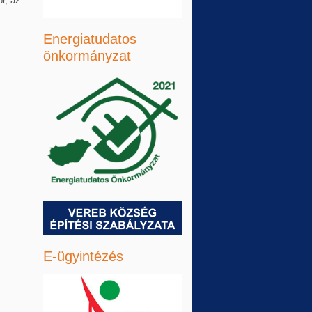
r, az
Energiatudatos
önkormányzat
E-ügyintézés