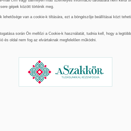
e-mail cím vagy bármilyen más személyes információ tárolására nem kerül so
sere gépek között történik meg.
 lehetősége van a cookie-k tiltására, ezt a böngészője beállításai közt teheti
togatása során Ön mellőzi a Cookie-k használatát, tudnia kell, hogy a legtöbb
ió és oldal nem fog az elvártaknak megfelelően működni.