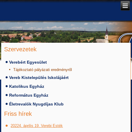
Szervezetek
Verebért Egyesület
Tájékoztató pályázati eredményről
Vereb Kistelepülés Iskolájáért
Katolikus Egyház
Református Egyház
Életrevalók Nyugdíjas Klub
Friss hírek
20224. április 19. Verebi Esték